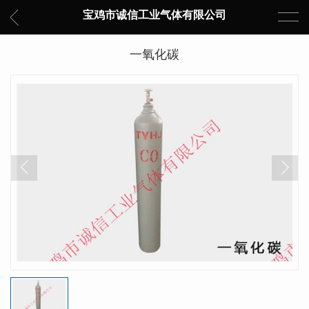
宝鸡市诚信工业气体有限公司
一氧化碳