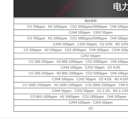
准气
电力能源标准气体
汽车尾气检