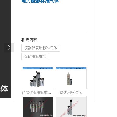
电力能源标准气体
相关内容
仪器仪表用标准气体
煤矿用标准气
电力能源标准气体
汽车尾气检测标准气体
仪器仪表用标准气体
煤矿用标准气