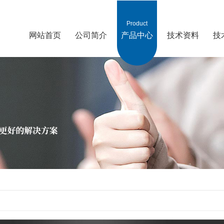
研究混合气
保鲜混合气
甲烷
乙烯
Product
混合气体
氩甲烷标混合气
一氧化碳
六氟
网站首页
公司简介
产品中心
技术资料
技